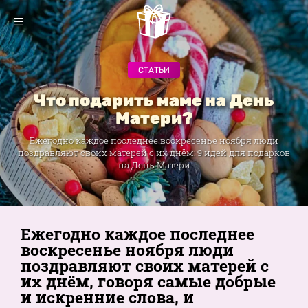
СТАТЬИ
Что подарить маме на День
Матери?
Ежегодно каждое последнее воскресенье ноября люди
поздравляют своих матерей с их днём: 9 идей для подарков
на День Матери
Ежегодно каждое последнее
воскресенье ноября люди
поздравляют своих матерей с
их днём, говоря самые добрые
и искренние слова, и