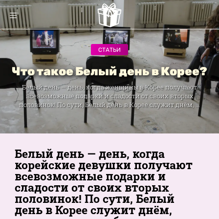
СТАТЬИ
Что такое Белый день в Корее?
Белый день — день, когда женщины в Корее получают
всевозможные подарки и сладости от своих вторых
половинок! По сути, Белый день в Корее служит днём, ...
Белый день — день, когда
корейские девушки получают
всевозможные подарки и
сладости от своих вторых
половинок! По сути, Белый
день в Корее служит днём,