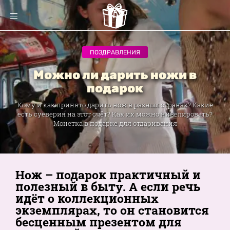
ПОЗДРАВЛЕНИЯ
Можно ли дарить ножи в
подарок
Кому и как принято дарить нож в разных странах? Какие
есть суеверия на этот счёт? Как их можно нивелировать?
Монетка в подарке для отдаривания
Нож – подарок практичный и
полезный в быту. А если речь
идёт о коллекционных
экземплярах, то он становится
бесценным презентом для